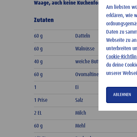
Waage, auch keine Kuchenform und nicht viel Z
Am liebsten wür
erklären, wie 
Zutaten
ordnungsgemäss
Daten zu samme
60 g
Datteln
Webseite zu an
unterbreiten u
60 g
Walnüsse
Cookie-Richtlin
40 g
weiche Butter
du deine Cooki
unserer Websei
60 g
Ovomaltine Crunchy Cream
1
Ei
ABLEHNEN
1 Prise
Salz
2 EL
Milch
60 g
Mehl