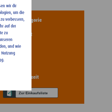
en wir dir
logien, um die
 zu verbessern,
Rezepte Kategorie
hr auf der
Backen
te zu
Schwierigkeit
 unseren
Leicht
nden, und wie
Personen
r Nutzung
2-3
ng
.
Portionen
2-3
Zubereitungszeit
30 - 60 Minuten
Zur Einkaufsliste