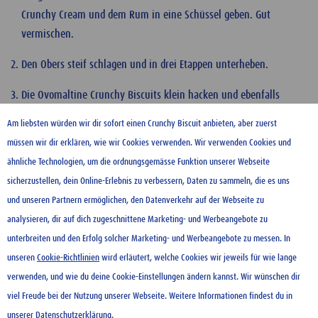
Crunchy Cream und dem Rum in eine Schüssel geben. Gut
vermischen.
Den Obers steif schlagen und in drei Etappen unterheben.
Die Ovomaltine Crunchy Biscuits klein hacken und ebenfalls
größtenteils hinzugeben.
Am liebsten würden wir dir sofort einen Crunchy Biscuit anbieten, aber zuerst
müssen wir dir erklären, wie wir Cookies verwenden. Wir verwenden Cookies und
Alles in eine gefrierfeste Form füllen, die restlichen Krümel der
ähnliche Technologien, um die ordnungsgemässe Funktion unserer Webseite
Ovomaltine Crunchy Biscuits darüber streuen und über Nacht in
sicherzustellen, dein Online-Erlebnis zu verbessern, Daten zu sammeln, die es uns
den Tiefkühler stellen.
und unseren Partnern ermöglichen, den Datenverkehr auf der Webseite zu
Vor dem Verzehr für ein paar Minuten bei Zimmertemperatur
analysieren, dir auf dich zugeschnittene Marketing- und Werbeangebote zu
auftauen lassen.
unterbreiten und den Erfolg solcher Marketing- und Werbeangebote zu messen. In
unseren
Cookie-Richtlinien
wird erläutert, welche Cookies wir jeweils für wie lange
verwenden, und wie du deine Cookie-Einstellungen ändern kannst. Wir wünschen dir
KONTAKT
viel Freude bei der Nutzung unserer Webseite. Weitere Informationen findest du in
NUTZUNGSBEDINGUNGEN
unserer
Datenschutzerklärung
.