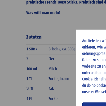
praktische French Toast Sticks. Praktisch sin
Was will man mehr!
Zutaten
Am liebsten wür
erklären, wie 
1 Stück
Brioche, ca. 500g
ordnungsgemäss
2
Eier
Daten zu samme
Webseite zu an
100 ml
Milch
unterbreiten u
1 TL
Zucker, braun
Cookie-Richtlin
du deine Cooki
½ TL
Salz
unserer Websei
4 EL
Zucker