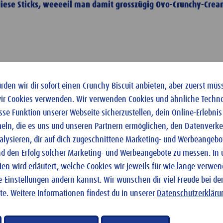
d diese Sticks, weeeeil man damit grosszügig Ovo-Crunchy-Cre
den wir dir sofort einen Crunchy Biscuit anbieten, aber zuerst müss
wir Cookies verwenden. Wir verwenden Cookies und ähnliche Techno
e Funktion unserer Webseite sicherzustellen, dein Online-Erlebnis
ln, die es uns und unseren Partnern ermöglichen, den Datenverke
alysieren, dir auf dich zugeschnittene Marketing- und Werbeangebo
nd den Erfolg solcher Marketing- und Werbeangebote zu messen. In
ien
wird erläutert, welche Cookies wir jeweils für wie lange verwe
e-Einstellungen ändern kannst. Wir wünschen dir viel Freude bei de
te. Weitere Informationen findest du in unserer
Datenschutzerkläru