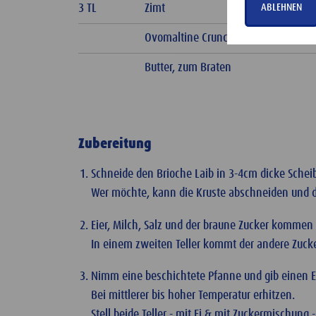
3 TL
Zimt
ABLEHNEN
Ovomaltine Crunchy Cream, zum Dip
Butter, zum Braten
Zubereitung
Schneide den Brioche Laib in 3-4cm dicke Scheib
Wer möchte, kann die Kruste abschneiden und d
Eier, Milch, Salz und der braune Zucker kommen 
In einem zweiten Teller kommt der andere Zucke
Nimm eine beschichtete Pfanne und gib einen EL
Bei mittlerer bis hoher Temperatur erhitzen.
Stell beide Teller - mit Ei & mit Zuckermischung