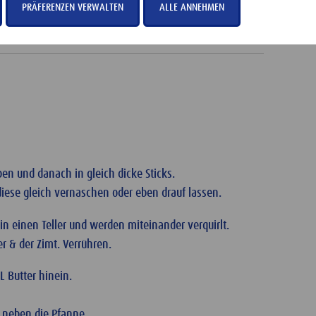
PRÄFERENZEN VERWALTEN
ALLE ANNEHMEN
pen & Garnieren
en und danach in gleich dicke Sticks.
iese gleich vernaschen oder eben drauf lassen.
in einen Teller und werden miteinander verquirlt.
r & der Zimt. Verrühren.
 Butter hinein.
 - neben die Pfanne.