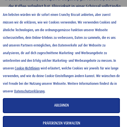
der Kaffee aufgelöst hat. Flüssigkeit in einer Schüssel vollständig
auskühlen.
Am liebsten würden wir dir sofort einen Crunchy Biscuit anbieten, aber zuerst
müssen wir dir erklären, wie wir Cookies verwenden. Wir verwenden Cookies und
Crunchy Cream und Mascarpone in die Schüssel geben, gut
ähnliche Technologien, um die ordnungsgemässe Funktion unserer Webseite
verrühren. Obers steif schlagen, sorgfältig darunterziehen.
sicherzustellen, dein Online-Erlebnis zu verbessern, Daten zu sammeln, die es uns
und unseren Partnern ermöglichen, den Datenverkehr auf der Webseite zu
Mousse in Gläsern anrichten, ca. 1 Std. kühl stellen.
analysieren, dir auf dich zugeschnittene Marketing- und Werbeangebote zu
Crunchy Cream Mokkamousse mit den Mokkabohnen verzieren.
unterbreiten und den Erfolg solcher Marketing- und Werbeangebote zu messen. In
unseren
Cookie-Richtlinien
wird erläutert, welche Cookies wir jeweils für wie lange
verwenden, und wie du deine Cookie-Einstellungen ändern kannst. Wir wünschen dir
KONTAKT
viel Freude bei der Nutzung unserer Webseite. Weitere Informationen findest du in
NUTZUNGSBEDINGUNGEN
unserer
Datenschutzerklärung
.
DATENSCHUTZERKLÄRUNG
COOKIE-RICHTLINIEN
ABLEHNEN
IMPRESSUM
PRÄFERENZEN VERWALTEN