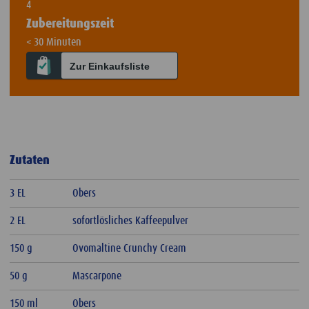
4
Zubereitungszeit
< 30 Minuten
Zur Einkaufsliste
Zutaten
3 EL
Obers
2 EL
sofortlösliches Kaffeepulver
150 g
Ovomaltine Crunchy Cream
50 g
Mascarpone
150 ml
Obers