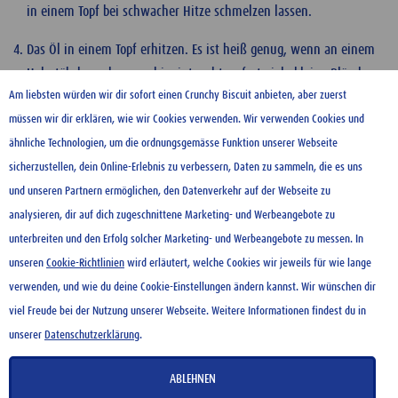
in einem Topf bei schwacher Hitze schmelzen lassen.
Das Öl in einem Topf erhitzen. Es ist heiß genug, wenn an einem
Holzstäbchen, das man hineintaucht, sofort viele kleine Bläschen
Am liebsten würden wir dir sofort einen Crunchy Biscuit anbieten, aber zuerst
aufsteigen. Dann mithilfe des Spritzbeutels lange Teigstränge ins
müssen wir dir erklären, wie wir Cookies verwenden. Wir verwenden Cookies und
heiße Öl spritzen und in 2–3 Min. goldgelb frittieren. Mit einem
ähnliche Technologien, um die ordnungsgemässe Funktion unserer Webseite
Schaumlöffel auf Küchenpapier herausheben, abtropfen lassen
sicherzustellen, dein Online-Erlebnis zu verbessern, Daten zu sammeln, die es uns
und mit Zucker bestreuen.
und unseren Partnern ermöglichen, den Datenverkehr auf der Webseite zu
Die Chocolate in vorgewärmte Tassen füllen und zum Einstippen
analysieren, dir auf dich zugeschnittene Marketing- und Werbeangebote zu
zu den warmen Churros servieren.
unterbreiten und den Erfolg solcher Marketing- und Werbeangebote zu messen. In
unseren
Cookie-Richtlinien
wird erläutert, welche Cookies wir jeweils für wie lange
verwenden, und wie du deine Cookie-Einstellungen ändern kannst. Wir wünschen dir
KONTAKT
viel Freude bei der Nutzung unserer Webseite. Weitere Informationen findest du in
NUTZUNGSBEDINGUNGEN
unserer
Datenschutzerklärung
.
DATENSCHUTZERKLÄRUNG
COOKIE-RICHTLINIEN
ABLEHNEN