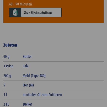
60 - 90 Minuten
Zur Einkaufsliste
Zutaten
60 g
Butter
1 Prise
Salz
200 g
Mehl (Type 480)
5
Eier (M)
1 l
neutrales Öl zum Frittieren
2 EL
Zucker