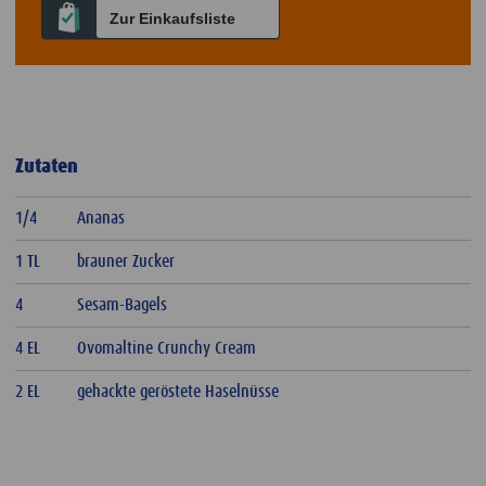
Zur Einkaufsliste
Zutaten
1/4
Ananas
1 TL
brauner Zucker
4
Sesam-Bagels
4 EL
Ovomaltine Crunchy Cream
2 EL
gehackte geröstete Haselnüsse