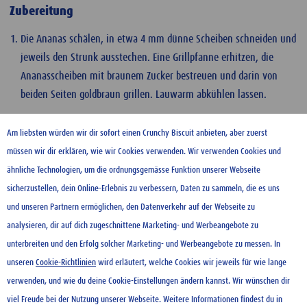
Zubereitung
Die Ananas schälen, in etwa 4 mm dünne Scheiben schneiden und
jeweils den Strunk ausstechen. Eine Grillpfanne erhitzen, die
Ananasscheiben mit braunem Zucker bestreuen und darin von
beiden Seiten goldbraun grillen. Lauwarm abkühlen lassen.
Die Bagels aufschneiden und alle Hälften mit Ovomaltine Crunchy
Am liebsten würden wir dir sofort einen Crunchy Biscuit anbieten, aber zuerst
Cream bestreichen. Mit den gegrillten Ananasscheiben belegen,
müssen wir dir erklären, wie wir Cookies verwenden. Wir verwenden Cookies und
mit gerösteten Haselnussstücken bestreuen und mit den oberen
ähnliche Technologien, um die ordnungsgemässe Funktion unserer Webseite
Bagelhälften abdecken.
sicherzustellen, dein Online-Erlebnis zu verbessern, Daten zu sammeln, die es uns
und unseren Partnern ermöglichen, den Datenverkehr auf der Webseite zu
Tipp
analysieren, dir auf dich zugeschnittene Marketing- und Werbeangebote zu
Anstelle der Haselnüsse schmecken auch gehackte Paranüsse.
unterbreiten und den Erfolg solcher Marketing- und Werbeangebote zu messen. In
unseren
Cookie-Richtlinien
wird erläutert, welche Cookies wir jeweils für wie lange
verwenden, und wie du deine Cookie-Einstellungen ändern kannst. Wir wünschen dir
KONTAKT
viel Freude bei der Nutzung unserer Webseite. Weitere Informationen findest du in
NUTZUNGSBEDINGUNGEN