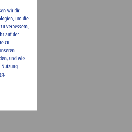
en wir dir
logien, um die
 zu verbessern,
hr auf der
te zu
 unseren
nden, und wie
r Nutzung
ng
.