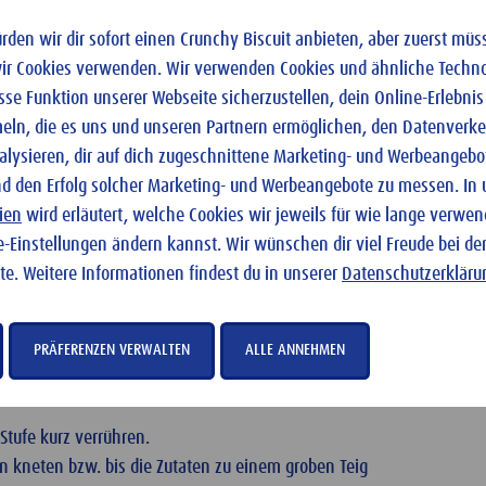
den wir dir sofort einen Crunchy Biscuit anbieten, aber zuerst müss
wir Cookies verwenden. Wir verwenden Cookies und ähnliche Techno
e Funktion unserer Webseite sicherzustellen, dein Online-Erlebnis
ln, die es uns und unseren Partnern ermöglichen, den Datenverke
alysieren, dir auf dich zugeschnittene Marketing- und Werbeangebo
nd den Erfolg solcher Marketing- und Werbeangebote zu messen. In
ien
wird erläutert, welche Cookies wir jeweils für wie lange verwe
e-Einstellungen ändern kannst. Wir wünschen dir viel Freude bei de
te. Weitere Informationen findest du in unserer
Datenschutzerkläru
PRÄFERENZEN VERWALTEN
ALLE ANNEHMEN
erm und Zitronenzesten in die Schüssel einer
Stufe kurz verrühren.
n kneten bzw. bis die Zutaten zu einem groben Teig