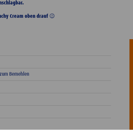
unschlagbar.
unchy Cream oben drauf 😉
r zum Bemehlen