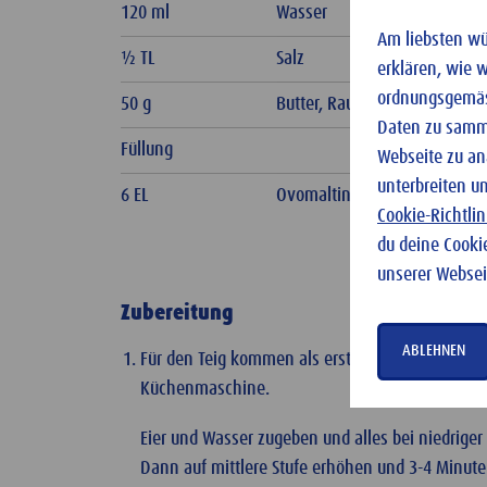
120 ml
Wasser
Am liebsten wür
½ TL
Salz
erklären, wie 
ordnungsgemäss
50 g
Butter, Raumtemperatur
Daten zu samme
Füllung
Webseite zu an
unterbreiten u
6 EL
Ovomaltine Crunchy Cream
Cookie-Richtlin
du deine Cooki
unserer Websei
Zubereitung
ABLEHNEN
Für den Teig kommen als erstes Mehl, Zucker, G
Küchenmaschine.
Eier und Wasser zugeben und alles bei niedriger 
Dann auf mittlere Stufe erhöhen und 3-4 Minute