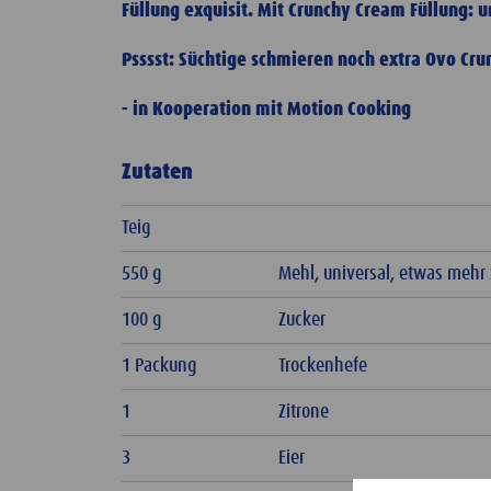
Füllung exquisit. Mit Crunchy Cream Füllung: 
Psssst: Süchtige schmieren noch extra Ovo Cr
- in Kooperation mit Motion Cooking
Zutaten
Teig
550 g
Mehl, universal, etwas meh
100 g
Zucker
1 Packung
Trockenhefe
1
Zitrone
3
Eier