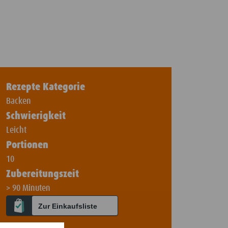
Rezepte Kategorie
Backen
Schwierigkeit
Leicht
Portionen
10
Zubereitungszeit
> 90 Minuten
Zur Einkaufsliste